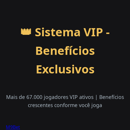
👑 Sistema VIP -
Benefícios
Exclusivos
Mais de 67.000 jogadores VIP ativos | Benefícios
crescentes conforme você joga
M9Bet