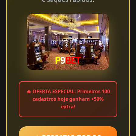
🔥
OFERTA ESPECIAL:
Primeiros 100
cadastros hoje ganham +50%
extra!