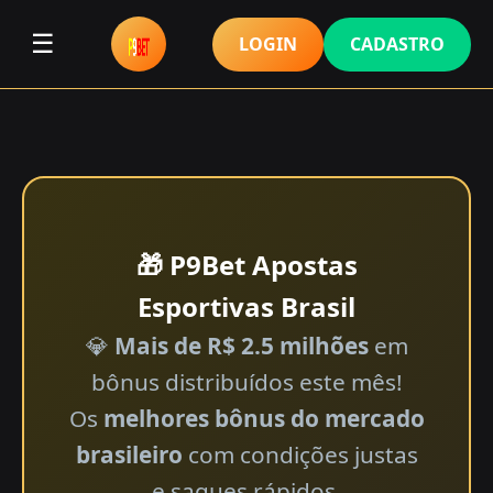
☰
LOGIN
CADASTRO
🎁 P9Bet Apostas
Esportivas Brasil
💎
Mais de R$ 2.5 milhões
em
bônus distribuídos este mês!
Os
melhores bônus do mercado
brasileiro
com condições justas
e saques rápidos.