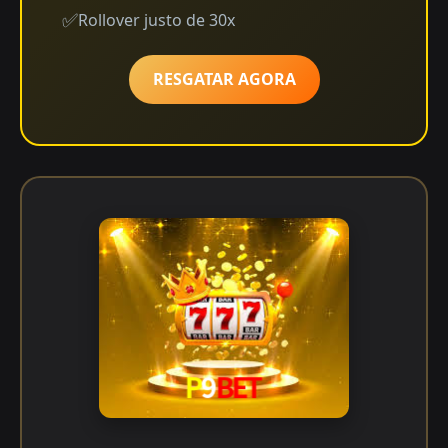
Rollover justo de 30x
RESGATAR AGORA