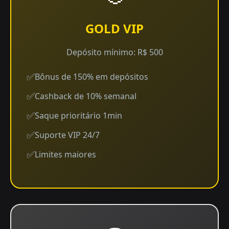
GOLD VIP
Depósito mínimo: R$ 500
Bônus de 150% em depósitos
Cashback de 10% semanal
Saque prioritário 1min
Suporte VIP 24/7
Limites maiores