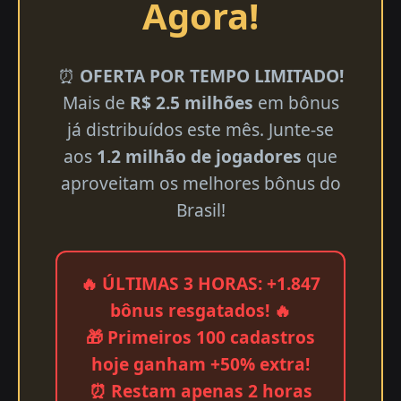
Agora!
⏰
OFERTA POR TEMPO LIMITADO!
Mais de
R$ 2.5 milhões
em bônus
já distribuídos este mês. Junte-se
aos
1.2 milhão de jogadores
que
aproveitam os melhores bônus do
Brasil!
🔥 ÚLTIMAS 3 HORAS: +1.847
bônus resgatados! 🔥
🎁 Primeiros 100 cadastros
hoje ganham +50% extra!
⏰ Restam apenas 2 horas