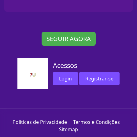
SEGUIR AGORA
Acessos
Login
Registrar-se
Políticas de Privacidade
Termos e Condições
Sitemap