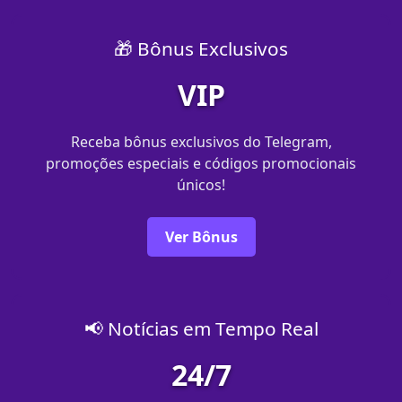
🎁 Bônus Exclusivos
VIP
Receba bônus exclusivos do Telegram,
promoções especiais e códigos promocionais
únicos!
Ver Bônus
📢 Notícias em Tempo Real
24/7