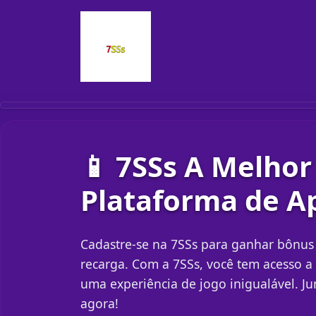
📱 7SSs A Melhor
Plataforma de A
Cadastre-se na 7SSs para ganhar bônus
recarga. Com a 7SSs, você tem acesso a
uma experiência de jogo inigualável. J
agora!