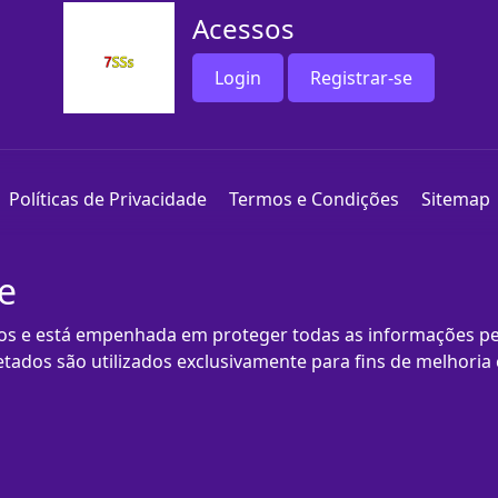
Acessos
Login
Registrar-se
Políticas de Privacidade
Termos e Condições
Sitemap
de
rios e está empenhada em proteger todas as informações p
tados são utilizados exclusivamente para fins de melhoria