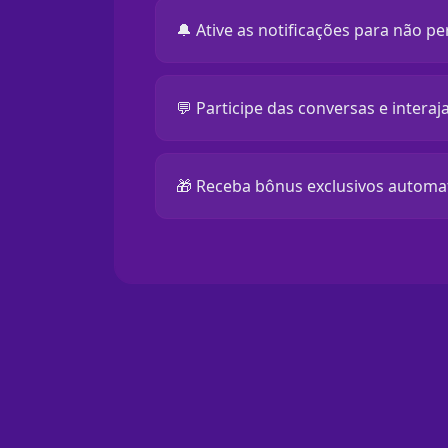
🔔 Ative as notificações para não p
💬 Participe das conversas e interaj
🎁 Receba bônus exclusivos autom