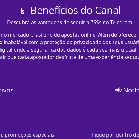
📱 Benefícios do Canal
Descubra as vantagens de seguir a 7SSs no Telegram
do mercado brasileiro de apostas online. Além de oferecer
 inabalável com a proteção da privacidade dos seus usuár
igital onde a segurança dos dados é cada vez mais crucial,
ntir que cada apostador desfrute de uma experiência segura
sivos
📢 Notí
m, promoções especiais
Fique por dentro d