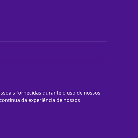
essoais fornecidas durante o uso de nossos
 contínua da experiência de nossos