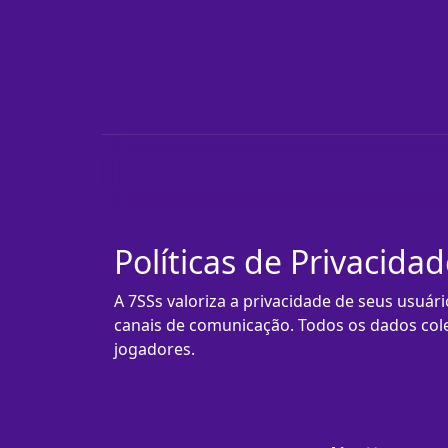
Políticas de Privacida
A 7SSs valoriza a privacidade de seus usuá
canais de comunicação. Todos os dados cole
jogadores.