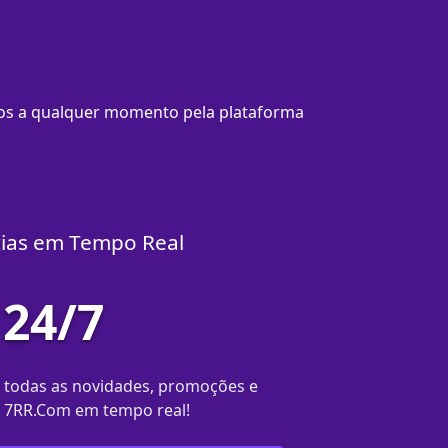
gos a qualquer momento pela plataforma
cias em Tempo Real
24/7
e todas as novidades, promoções e
 7RR.Com em tempo real!