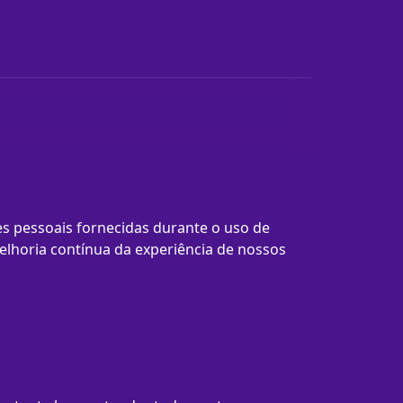
s pessoais fornecidas durante o uso de
elhoria contínua da experiência de nossos