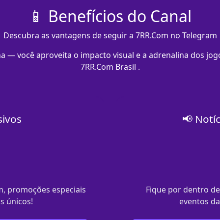
📱 Benefícios do Canal
Descubra as vantagens de seguir a 7RR.Com no Telegram
a — você aproveita o impacto visual e a adrenalina dos jo
7RR.Com Brasil .
sivos
📢 Notí
m, promoções especiais
Fique por dentro d
s únicos!
eventos da