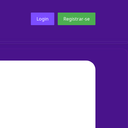
Login
Registrar-se