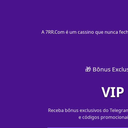
A 7RR.Com é um cassino que nunca fech
🎁 Bônus Exclu
VIP
Receba bônus exclusivos do Telegra
e códigos promocionai