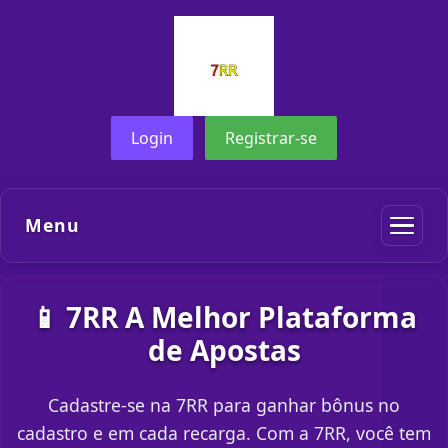
Login
Registrar-se
Menu
📱 7RR A Melhor Plataforma
de Apostas
Cadastre-se na 7RR para ganhar bônus no
cadastro e em cada recarga. Com a 7RR, você tem