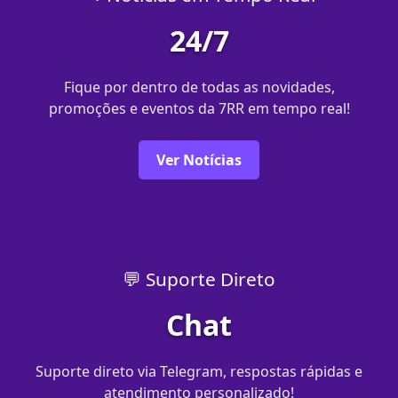
24/7
Fique por dentro de todas as novidades,
promoções e eventos da 7RR em tempo real!
Ver Notícias
💬 Suporte Direto
Chat
Suporte direto via Telegram, respostas rápidas e
atendimento personalizado!