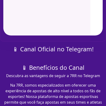
📱 Canal Oficial no Telegram!
📱 Benefícios do Canal
Descubra as vantagens de seguir a 7RR no Telegram
Na 7RR, somos especializados em oferecer uma
experiência de apostas de alto nível a todos os fãs de
esportes! Nossa plataforma de apostas esportivas
permite que você faça apostas em seus times e atletas