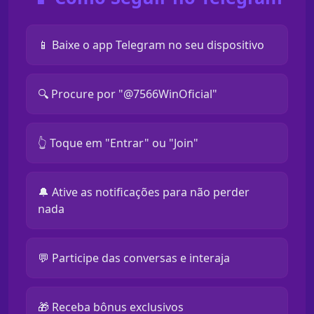
📱 Baixe o app Telegram no seu dispositivo
🔍 Procure por "@7566WinOficial"
👆 Toque em "Entrar" ou "Join"
🔔 Ative as notificações para não perder
nada
💬 Participe das conversas e interaja
🎁 Receba bônus exclusivos