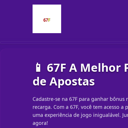
📱 67F A Melhor 
de Apostas
Cadastre-se na 67F para ganhar bônus 
recarga. Com a 67F, você tem acesso a p
uma experiência de jogo inigualável. J
agora!