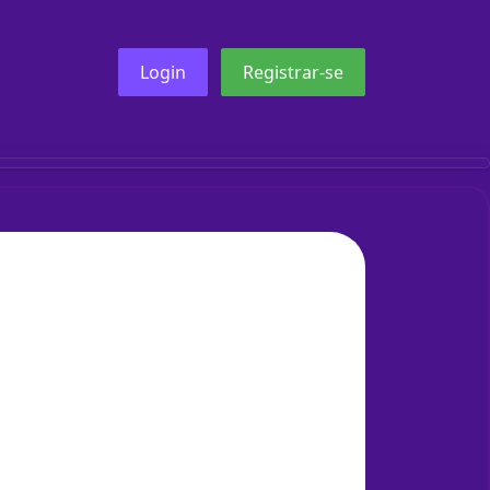
Login
Registrar-se