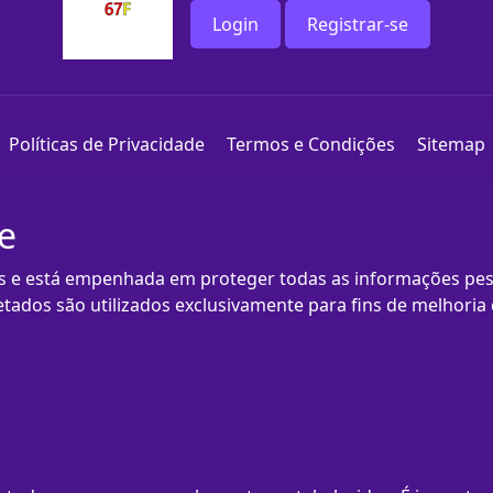
Login
Registrar-se
Políticas de Privacidade
Termos e Condições
Sitemap
de
ios e está empenhada em proteger todas as informações pe
tados são utilizados exclusivamente para fins de melhoria