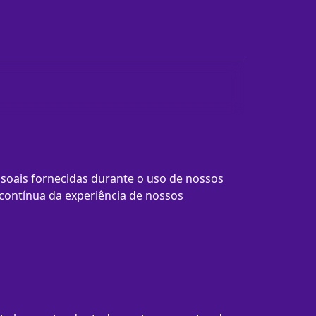
ssoais fornecidas durante o uso de nossos
 contínua da experiência de nossos